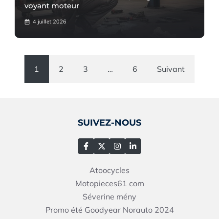
voyant moteur
4 juillet 2026
1
2
3
…
6
Suivant
SUIVEZ-NOUS
Atoocycles
Motopieces61
com
Séverine mény
Promo été Goodyear Norauto 2024