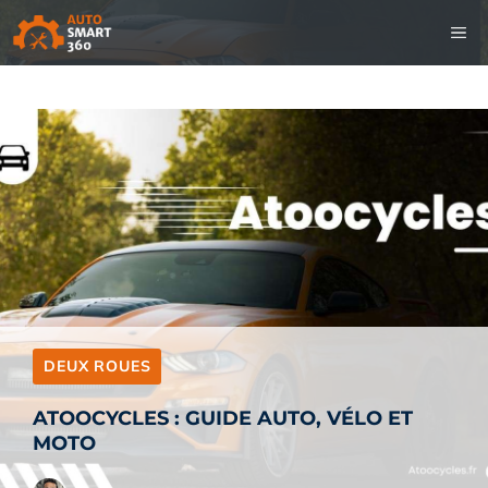
Aller
M
au
contenu
DEUX ROUES
ATOOCYCLES : GUIDE AUTO, VÉLO ET
MOTO