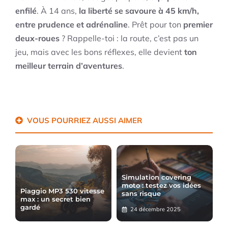
enfilé
. À 14 ans,
la liberté se savoure à 45 km/h,
entre prudence et adrénaline
. Prêt pour ton
premier
deux-roues
? Rappelle-toi : la route, c’est pas un
jeu, mais avec les bons réflexes, elle devient
ton
meilleur terrain d’aventures
.
VOUS POURRIEZ AUSSI AIMER
Simulation covering
moto : testez vos idées
Piaggio MP3 530 vitesse
sans risque
max : un secret bien
gardé
24 décembre 2025