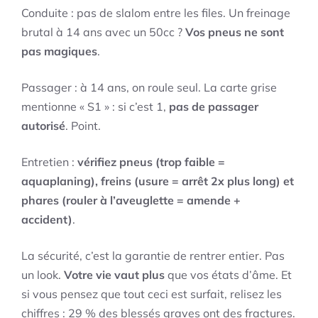
Conduite : pas de slalom entre les files. Un freinage
brutal à 14 ans avec un 50cc ?
Vos pneus ne sont
pas magiques
.
Passager : à 14 ans, on roule seul. La carte grise
mentionne « S1 » : si c’est 1,
pas de passager
autorisé
. Point.
Entretien :
vérifiez pneus (trop faible =
aquaplaning), freins (usure = arrêt 2x plus long) et
phares (rouler à l’aveuglette = amende +
accident)
.
La sécurité, c’est la garantie de rentrer entier. Pas
un look.
Votre vie vaut plus
que vos états d’âme. Et
si vous pensez que tout ceci est surfait, relisez les
chiffres : 29 % des blessés graves ont des fractures.