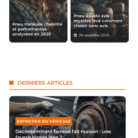
Pneu Rovelo avis :
mystère levé comment
Pneu Hankook : fiabilité
choisir sans avis
et performances
analysées en 2025
28 novembre 2025
DERNIERS ARTICLES
ENTRETIEN DU VÉHICULE
Décontaminant ferreux fait maison : une
fausse bonne idée ?