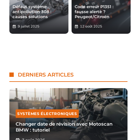
Défaut système
Code erreur P1351 :
antipollution 308 :
fausse alerte ?
causes solutions
Peugeot/Citroën
9 juillet 2025
12 août 2025
DERNIERS ARTICLES
SYSTÈMES ÉLECTRONIQUES
Changer date de révision avec Motoscan
BMW : tutoriel
7 août 2026