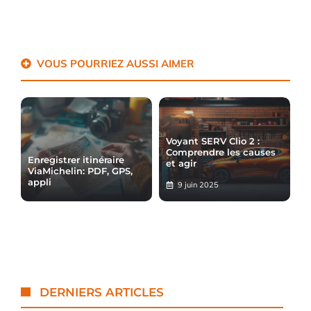
VOUS POURRIEZ AUSSI AIMER
Voyant SERV Clio 2 :
Comprendre les causes
Enregistrer itinéraire
et agir
ViaMichelin: PDF, GPS,
appli
9 juin 2025
DERNIERS ARTICLES