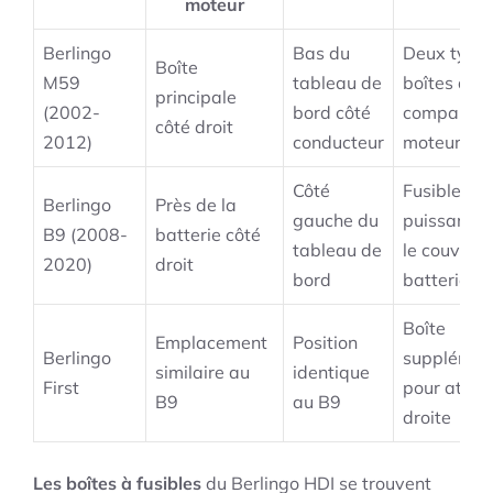
moteur
Berlingo
Bas du
Deux type
Boîte
M59
tableau de
boîtes dans
principale
(2002-
bord côté
compartim
côté droit
2012)
conducteur
moteur
Côté
Fusibles d
Berlingo
Près de la
gauche du
puissance 
B9 (2008-
batterie côté
tableau de
le couvercl
2020)
droit
bord
batterie
Boîte
Emplacement
Position
Berlingo
supplémen
similaire au
identique
First
pour attel
B9
au B9
droite
Les boîtes à fusibles
du Berlingo HDI se trouvent