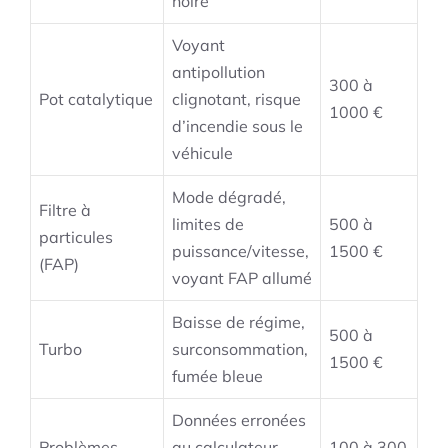
noire
Voyant
antipollution
300 à
Pot catalytique
clignotant, risque
1000 €
d’incendie sous le
véhicule
Mode dégradé,
Filtre à
limites de
500 à
particules
puissance/vitesse,
1500 €
(FAP)
voyant FAP allumé
Baisse de régime,
500 à
Turbo
surconsommation,
1500 €
fumée bleue
Données erronées
Problèmes
au calculateur,
100 à 300