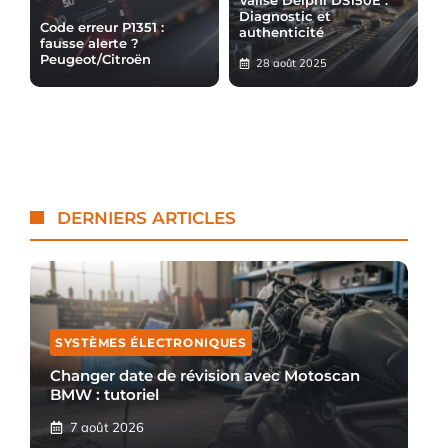
Diagnostic et
Code erreur P1351 :
authenticité
fausse alerte ?
Peugeot/Citroën
28 août 2025
DERNIERS ARTICLES
SYSTÈMES ÉLECTRONIQUES
Changer date de révision avec Motoscan
BMW : tutoriel
7 août 2026