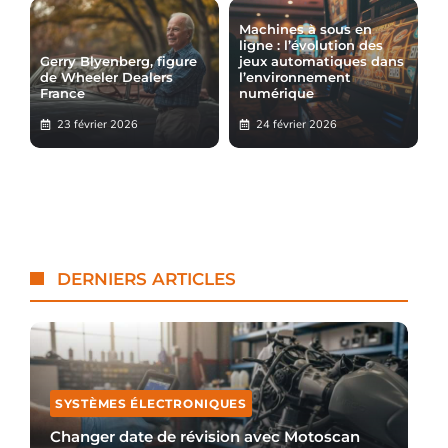
Machines à sous en
ligne : l’évolution des
Gerry Blyenberg, figure
jeux automatiques dans
de Wheeler Dealers
l’environnement
France
numérique
23 février 2026
24 février 2026
DERNIERS ARTICLES
SYSTÈMES ÉLECTRONIQUES
Changer date de révision avec Motoscan