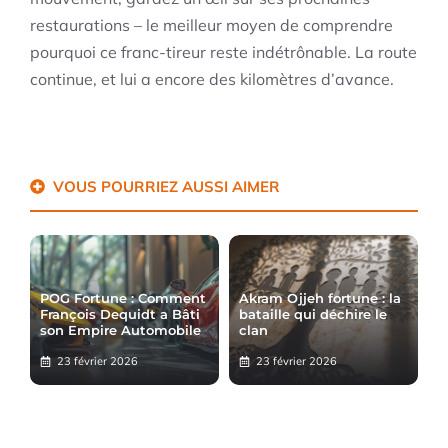
restaurations – le meilleur moyen de comprendre
pourquoi ce franc-tireur reste indétrônable. La route
continue, et lui a encore des kilomètres d’avance.
VOUS POURRIEZ AUSSI AIMER
POG Fortune : Comment
Akram Ojjeh fortune : la
François Dequidt a Bâti
bataille qui déchire le
son Empire Automobile
clan
23 février 2026
23 février 2026