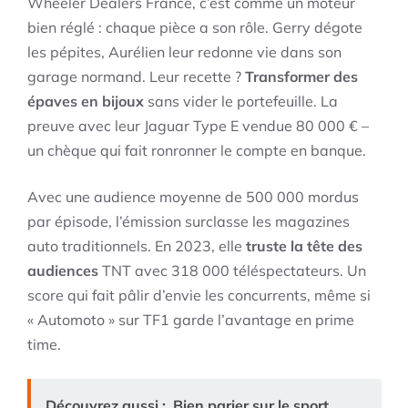
Wheeler Dealers France, c’est comme un moteur
bien réglé : chaque pièce a son rôle. Gerry dégote
les pépites, Aurélien leur redonne vie dans son
garage normand. Leur recette ?
Transformer des
épaves en bijoux
sans vider le portefeuille. La
preuve avec leur Jaguar Type E vendue 80 000 € –
un chèque qui fait ronronner le compte en banque.
Avec une audience moyenne de 500 000 mordus
par épisode, l’émission surclasse les magazines
auto traditionnels. En 2023, elle
truste la tête des
audiences
TNT avec 318 000 téléspectateurs. Un
score qui fait pâlir d’envie les concurrents, même si
« Automoto » sur TF1 garde l’avantage en prime
time.
Découvrez aussi :
Bien parier sur le sport