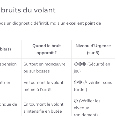
 bruits du volant
 pas un diagnostic définitif, mais un
excellent point de
Quand le bruit
Niveau d’Urgence
ble(s)
apparaît ?
(sur 3)
uspension,
Surtout en manœuvre
🔴🔴🔴 (Sécurité en
ou sur bosses
jeu)
étrier
En tournant le volant,
🔴🔴 (À vérifier sans
même à l’arrêt
tarder)
🔴 (Vérifier les
manque de
En tournant le volant,
niveaux
s’intensifie en butée
rapidement)