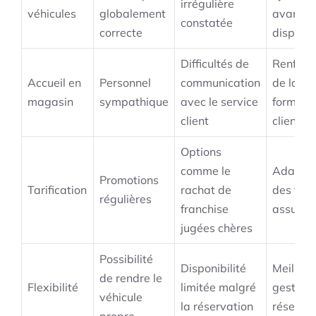
irrégulière
véhicules
globalement
avant m
constatée
correcte
disposit
Difficultés de
Renforc
Accueil en
Personnel
communication
de la
magasin
sympathique
avec le service
formati
client
clientèle
Options
comme le
Adaptat
Promotions
Tarification
rachat de
des for
régulières
franchise
assuran
jugées chères
Possibilité
Disponibilité
Meilleur
de rendre le
Flexibilité
limitée malgré
gestion
véhicule
la réservation
réservat