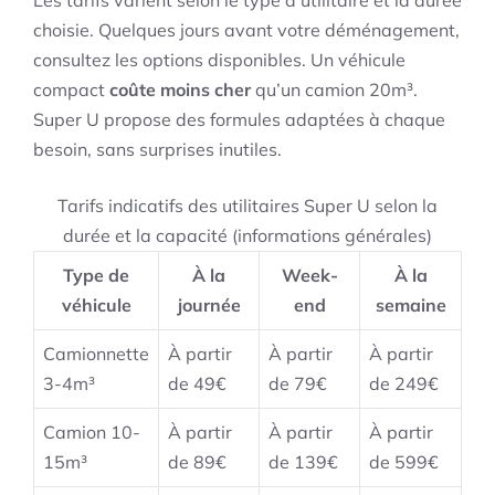
Les tarifs varient selon le type d’utilitaire et la durée
choisie. Quelques jours avant votre déménagement,
consultez les options disponibles. Un véhicule
compact
coûte moins cher
qu’un camion 20m³.
Super U propose des formules adaptées à chaque
besoin, sans surprises inutiles.
Tarifs indicatifs des utilitaires Super U selon la
durée et la capacité (informations générales)
Type de
À la
Week-
À la
véhicule
journée
end
semaine
Camionnette
À partir
À partir
À partir
3-4m³
de 49€
de 79€
de 249€
Camion 10-
À partir
À partir
À partir
15m³
de 89€
de 139€
de 599€