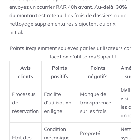
envoyez un courrier RAR 48h avant. Au-delà,
30%
du montant est retenu
. Les frais de dossiers ou de
nettoyage supplémentaires s’ajoutent au prix
initial.
Points fréquemment soulevés par les utilisateurs concer
location d’utilitaires Super U
Avis
Points
Points
Amélior
clients
positifs
négatifs
suggé
Meilleur
Processus
Facilité
Manque de
visibilit
de
d’utilisation
transparence
les coût
réservation
en ligne
sur les frais
annexe
Condition
Nettoy
Propreté
État des
mécanique
systéma