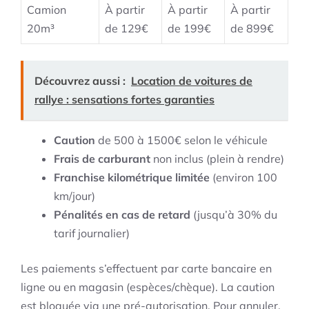
Camion
À partir
À partir
À partir
20m³
de 129€
de 199€
de 899€
Découvrez aussi :
Location de voitures de
rallye : sensations fortes garanties
Caution
de 500 à 1500€ selon le véhicule
Frais de carburant
non inclus (plein à rendre)
Franchise kilométrique limitée
(environ 100
km/jour)
Pénalités en cas de retard
(jusqu’à 30% du
tarif journalier)
Les paiements s’effectuent par carte bancaire en
ligne ou en magasin (espèces/chèque). La caution
est bloquée via une pré-autorisation. Pour annuler,