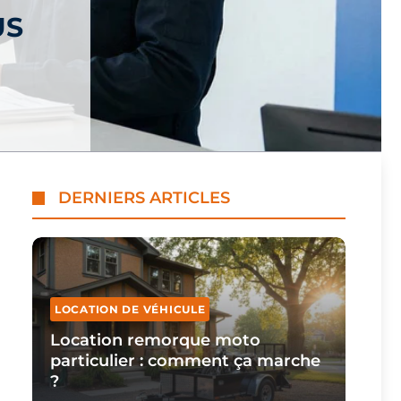
US
DERNIERS ARTICLES
LOCATION DE VÉHICULE
Location remorque moto
particulier : comment ça marche
?