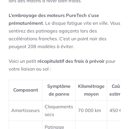
lors des matins d’hiver bien froids.
L’embrayage des moteurs PureTech s’use
prématurément
. Le disque fatigue vite en ville. Vous
sentirez des patinages agaçants lors des
accélérations franches. C’est un point noir des
peugeot 208 modèles à éviter.
Voici un petit
récapitulatif des frais à prévoir
pour
votre liaison au sol :
Symptôme
Kilométrage
Coût
Composant
de panne
moyen
estimé
Claquements
Amortisseurs
70 000 km
450 €
secs
Patinage