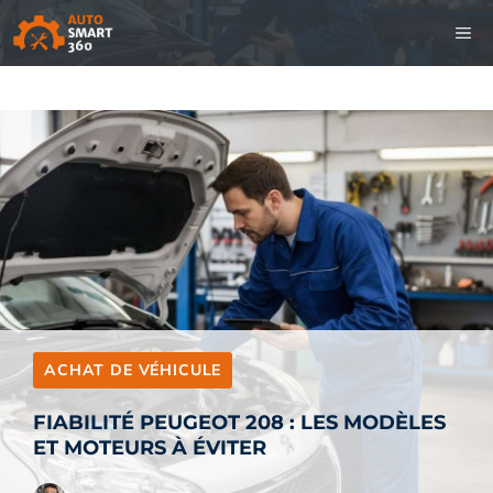
Aller
M
au
contenu
ACHAT DE VÉHICULE
FIABILITÉ PEUGEOT 208 : LES MODÈLES
ET MOTEURS À ÉVITER