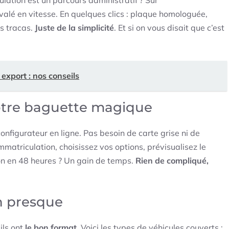
avalé en vitesse. En quelques clics : plaque homologuée,
es tracas.
Juste de la simplicité
. Et si on vous disait que c’est
export : nos conseils
votre baguette magique
figurateur en ligne. Pas besoin de carte grise ni de
mmatriculation, choisissez vos options, prévisualisez le
ison en 48 heures ? Un gain de temps.
Rien de compliqué,
on presque
ls ont
le bon format
. Voici les types de véhicules couverts :