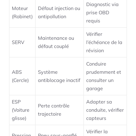
Diagnostic via
Moteur
Défaut injection ou
prise OBD
(Robinet)
antipollution
requis
Vérifier
Maintenance ou
SERV
l’échéance de la
défaut couplé
révision
Conduire
ABS
Système
prudemment et
(Cercle)
antiblocage inactif
consulter un
garage
ESP
Adapter sa
Perte contrôle
(Voiture
conduite, vérifier
trajectoire
glisse)
capteurs
Vérifier la
Pression
Pneu sous-gonflé