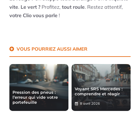
vite
.
Le vert ?
Profitez,
tout roule
. Restez attentif,
votre Clio vous parle
!
VOUS POURRIEZ AUSSI AIMER
Voyant SRS Mercedes :
Pression des pneus :
comprendre et réagir
l’erreur qui vide votre
portefeuille
8 avril 2026