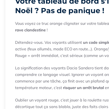
Votre tableau de bord s
Noël ? Pas de panique !
Vous voyez ce truc orange clignoter sur votre table
rave clandestine
!
Détendez-vous. Vos voyants utilisent
un code simple
active (feux allumés, mode ECO en route…). Orange/j
Rouge = arrêt immédiat, c’est sérieux (comme un voy
La signification des voyants Dacia Sandero tient da
comprendre ce langage visuel. Ignorer un voyant oran
commence par une tâche, ça finit avec un plafond qui
température moteur, c’est
risquer un arrêt brutal
en
Oublier un voyant rouge, c’est jouer à la roulette ru
décortique tout ça sans blabla, juste des faits clair