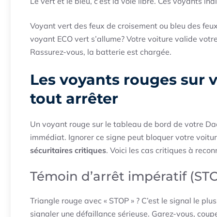
Le vert et le bleu, c’est la voie libre. Ces voyants i
Voyant vert des feux de croisement ou bleu des feu
voyant ECO vert s’allume? Votre voiture valide votr
Rassurez-vous, la batterie est chargée.
Les voyants rouges sur v
tout arrêter
Un voyant rouge sur le tableau de bord de votre Dac
immédiat. Ignorer ce signe peut bloquer votre voitu
sécuritaires critiques
. Voici les cas critiques à recon
Témoin d’arrêt impératif (ST
Triangle rouge avec « STOP » ? C’est le signal le plu
signaler une défaillance sérieuse. Garez-vous, coup