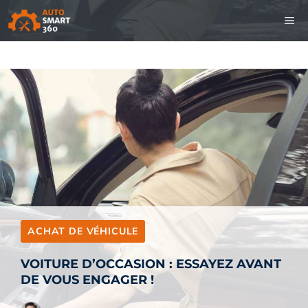
Aller
M
au
contenu
ACHAT DE VÉHICULE
VOITURE D’OCCASION : ESSAYEZ AVANT
DE VOUS ENGAGER !