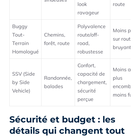
look
route
ravageur
Buggy
Polyvalence
Moins préci
Tout-
Chemins,
route/off-
sur route, p
Terrain
forêt, route
road,
bruyant
Homologué
robustesse
Confort,
Moins agile
SSV (Side
capacité de
Randonnée,
plus
by Side
chargement,
balades
encombrant
Vehicle)
sécurité
moins fun
perçue
Sécurité et budget : les
détails qui changent tout