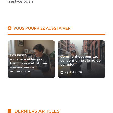
n’est-ce pas ?
VOUS POURRIEZ AUSSI AIMER
Les bases
Comment devenir taxi
indispensables pour
conventionné : le guide
bien choisir et utiliser
complet
son assurance
automobile
2 juillet 2026
DERNIERS ARTICLES