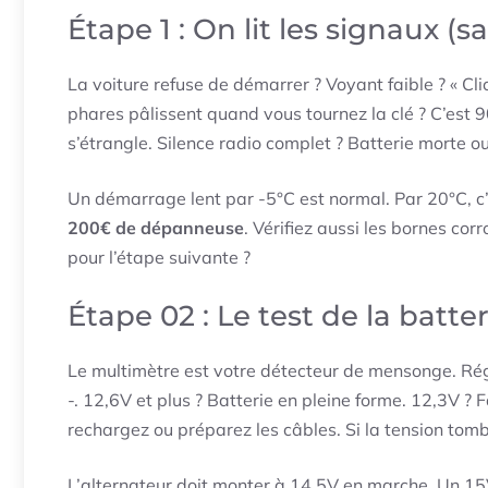
Étape 1 : On lit les signaux (
La voiture refuse de démarrer ? Voyant faible ? « Clic
phares pâlissent quand vous tournez la clé ? C’est 9
s’étrangle. Silence radio complet ? Batterie morte ou
Un démarrage lent par -5°C est normal. Par 20°C, c’
200€ de dépanneuse
. Vérifiez aussi les bornes corr
pour l’étape suivante ?
Étape 02 : Le test de la batt
Le multimètre est votre détecteur de mensonge. Régl
-. 12,6V et plus ? Batterie en pleine forme. 12,3V ?
rechargez ou préparez les câbles. Si la tension t
L’alternateur doit monter à 14,5V en marche. Un 15