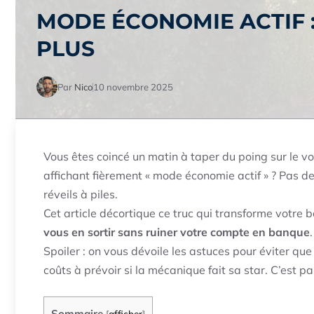
MODE ÉCONOMIE ACTIF 
PLUS
Par
Nico
10 novembre 2025
Vous êtes coincé un matin à taper du poing sur le v
affichant fièrement « mode économie actif » ? Pas d
réveils à piles.
Cet article décortique ce truc qui transforme votr
vous en sortir sans ruiner votre compte en banque
.
Spoiler : on vous dévoile les astuces pour éviter qu
coûts à prévoir si la mécanique fait sa star. C’est par
Sommaire
[
afficher
]