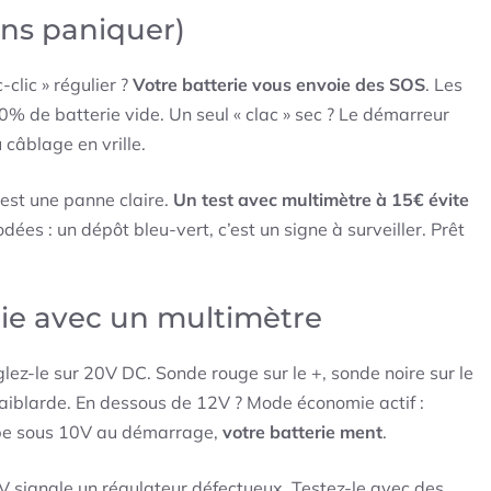
sans paniquer)
-clic » régulier ?
Votre batterie vous envoie des SOS
. Les
0% de batterie vide. Un seul « clac » sec ? Le démarreur
 câblage en vrille.
est une panne claire.
Un test avec multimètre à 15€ évite
odées : un dépôt bleu-vert, c’est un signe à surveiller. Prêt
erie avec un multimètre
ez-le sur 20V DC. Sonde rouge sur le +, sonde noire sur le
 Faiblarde. En dessous de 12V ? Mode économie actif :
ombe sous 10V au démarrage,
votre batterie ment
.
V signale un régulateur défectueux. Testez-le avec des