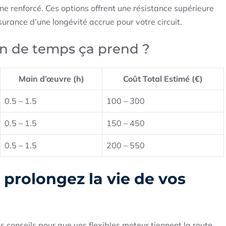
ne renforcé. Ces options offrent une résistance supérieure
surance d’une longévité accrue pour votre circuit.
n de temps ça prend ?
Main d’œuvre (h)
Coût Total Estimé (€)
0.5 – 1.5
100 – 300
0.5 – 1.5
150 – 450
0.5 – 1.5
200 – 550
 prolongez la vie de vos
s conseils pour que vos flexibles moteur tiennent la route