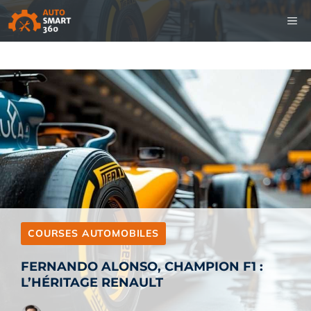
Aller
M
au
contenu
COURSES AUTOMOBILES
FERNANDO ALONSO, CHAMPION F1 :
L’HÉRITAGE RENAULT